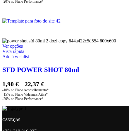
This
Ver opções
product
Vista rápida
has
Add à wishlist
multiple
variants.
SFD POWER SHOT 80ml
The
options
may
Price
1,90
€
22,37
€
–
be
range:
chosen
1,90 €
on
through
the
product
22,37 €
page
CANEÇAS