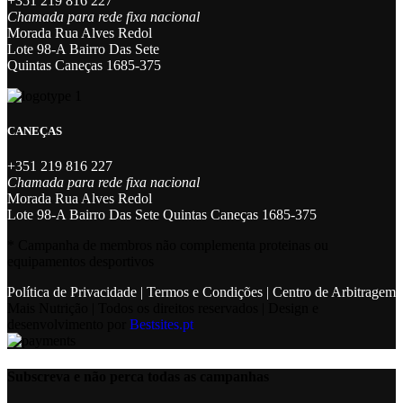
+351 219 816 227
Chamada para rede fixa nacional
Morada Rua Alves Redol
Lote 98-A Bairro Das Sete
Quintas Caneças 1685-375
CANEÇAS
+351 219 816 227
Chamada para rede fixa nacional
Morada Rua Alves Redol
Lote 98-A Bairro Das Sete Quintas Caneças 1685-375
* Campanha de membros não complementa proteinas ou
equipamentos desportivos
Política de Privacidade
|
Termos e Condições
|
Centro de Arbitragem
Mais Nutrição | Todos os direitos reservados | Design e
desenvolvimento por
Bestsites.pt
Subscreva e não perca todas as campanhas