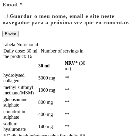
Email
*
Guardar o meu nome, email e site neste
navegador para a próxima vez que eu comentar.
Tabela Nutricional
Daily dose: 30 ml | Number of servings in
the product: 16
NRV*
(30
30 ml
ml)
hydrolysed
5000 mg
**
collagen
methyl sulfonyl
1000 mg
**
methane(MSM)
glucosamine
800 mg
**
sulphate
chondroitin
400 mg
**
sulphate
sodium
140 mg
**
hyaluronate
* Daily intak reference value for adults. **