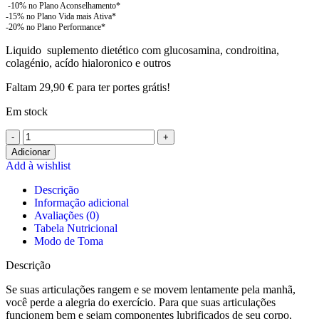
Liquido suplemento dietético com glucosamina, condroitina,
colagénio, acído hialoronico e outros
Faltam
29,90
€
para ter portes grátis!
Em stock
Quantidade
de
Adicionar
Biotech
Add à wishlist
-
Descrição
Arthro
Informação adicional
Forte
Avaliações (0)
Liquid
Tabela Nutricional
500
Modo de Toma
ml
Descrição
Se suas articulações rangem e se movem lentamente pela manhã,
você perde a alegria do exercício. Para que suas articulações
funcionem bem e sejam componentes lubrificados de seu corpo,