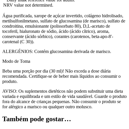
NRV value not determined.
Água purificada, xarope de açúcar invertido, colágeno hidrolisado,
metilsulfonilmetano, sulfato de glucosamina (de marisco), sulfato de
condroitina, emulsionante (polissorbato 80), D,L-acetato de
tocoferil, hialuronato de sódio, ácido (ácido cítrico), aroma,
conservante (ácido sórbico), corantes (carotenos, beta-apo-8'-
carotenal (C 30)).
ALERGÉNIOS: Contém glucosamina derivada de marisco.
Modo de Toma
Beba uma porção por dia (30 ml)! Não exceda a dose diária
recomendada. Certifique-se de beber mais líquidos ao consumir o
produto.
AVISO: Os suplementos dietéticos não podem substituir uma dieta
variada e equilibrada e um estilo de vida saudável. Guarde o produto
fora do alcance de crianças pequenas. Não consumir o produto se
for alérgico a marisco ou qualquer outro molusco.
Também pode gostar…