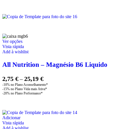
This
Ver opções
product
Vista rápida
has
Add à wishlist
multiple
variants.
All Nutrition – Magnésio B6 Liquido
The
options
may
Price
2,75
€
25,19
€
–
be
range:
chosen
2,75 €
on
through
the
product
25,19 €
page
Adicionar
Vista rápida
Add à wishlist