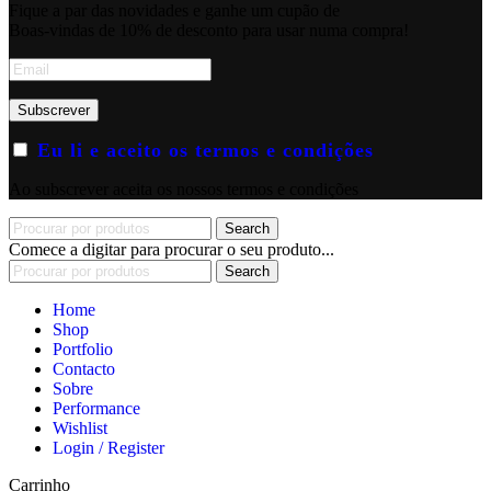
Fique a par das novidades e ganhe um cupão de
Boas-vindas de 10% de desconto para usar numa compra!
Eu li e aceito os termos e condições
Ao subscrever aceita os nossos termos e condições
Search
Comece a digitar para procurar o seu produto...
Search
Home
Shop
Portfolio
Contacto
Sobre
Performance
Wishlist
Login / Register
Carrinho