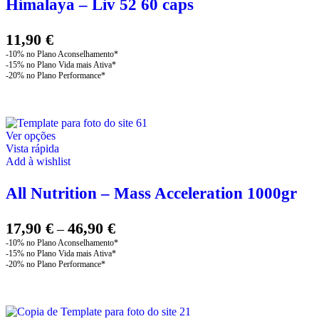
Himalaya – Liv 52 60 caps
11,90
€
This
Ver opções
product
Vista rápida
has
Add à wishlist
multiple
variants.
All Nutrition – Mass Acceleration 1000gr
The
options
may
Price
17,90
€
46,90
€
–
be
range:
chosen
17,90 €
on
through
the
product
46,90 €
page