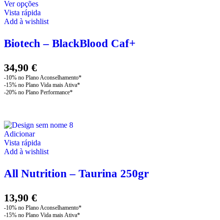
This
Ver opções
product
Vista rápida
has
Add à wishlist
multiple
variants.
Biotech – BlackBlood Caf+
The
options
may
34,90
€
be
chosen
on
the
product
page
Adicionar
Vista rápida
Add à wishlist
All Nutrition – Taurina 250gr
13,90
€