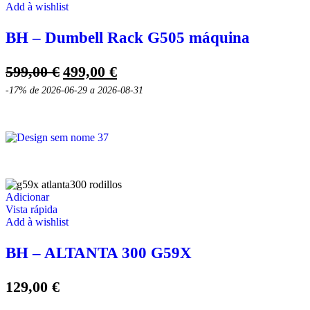
Add à wishlist
BH – Dumbell Rack G505 máquina
O
O
599,00
€
499,00
€
preço
preço
-17%
de 2026-06-29 a 2026-08-31
original
atual
era:
é:
599,00 €.
499,00 €.
Adicionar
Vista rápida
Add à wishlist
BH – ALTANTA 300 G59X
129,00
€