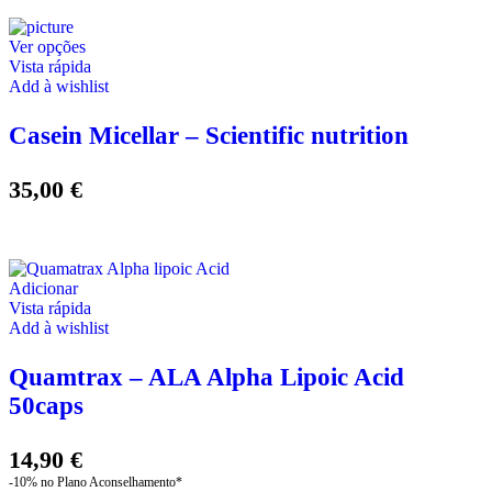
This
Ver opções
product
Vista rápida
has
Add à wishlist
multiple
variants.
Casein Micellar – Scientific nutrition
The
options
may
35,00
€
be
chosen
on
the
product
Adicionar
page
Vista rápida
Add à wishlist
Quamtrax – ALA Alpha Lipoic Acid
50caps
14,90
€