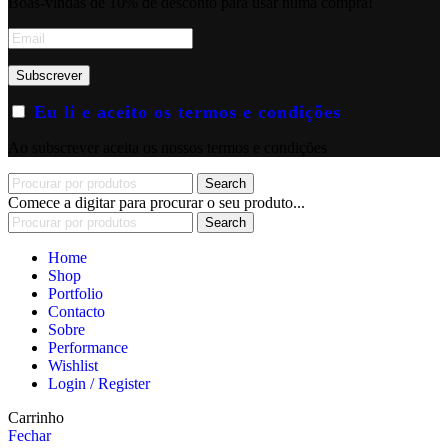
Boas-vindas de 10% de desconto para usar numa compra!
Eu li e aceito os termos e condições
Ao subscrever aceita os nossos termos e condições
Search
Comece a digitar para procurar o seu produto...
Search
Home
Shop
Portfolio
Contacto
Sobre
Performance
Wishlist
Login / Register
Carrinho
Fechar