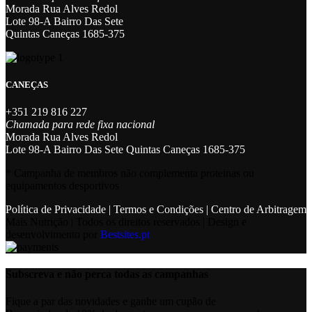
Morada Rua Alves Redol
Lote 98-A Bairro Das Sete
Quintas Caneças 1685-375
CANEÇAS
+351 219 816 227
Chamada para rede fixa nacional
Morada Rua Alves Redol
Lote 98-A Bairro Das Sete Quintas Caneças 1685-375
* Campanha de membros não complementa proteinas ou
equipamentos desportivos
Política de Privacidade
|
Termos e Condições
|
Centro de Arbitragem
Mais Nutrição | Todos os direitos reservados | Design e
desenvolvimento por
Bestsites.pt
Subscreva e não perca todas as campanhas
Fique a par das novidades e ganhe um cupão de