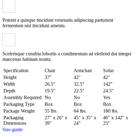
Potenti a quisque tincidunt venenatis adipiscing parturient
fermentum nisl tincidunt
amentu
.
Scelerisque conubia lobortis a condimentum ad eleifend dui integer
maecenas habitant nostra.
Specification
Chair
Armchair
Sofas
Height
37"
42"
42"
Width
26.5"
32.5"
142"
Depth
19.5"
22.5"
24.5"
Assembly Required
No
No
Yes
Packaging Type
Box
Box
Box
Package Weight
55 lbs.
64 lbs.
180 lbs.
Packaging
27" x 26" x
45" x 35" x
46" x 142" x
Dimensions
39"
24"
25"
Size guide