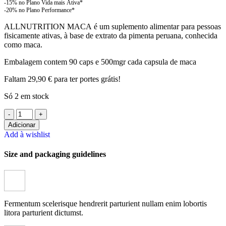
ALLNUTRITION MACA é um suplemento alimentar para pessoas
fisicamente ativas, à base de extrato da pimenta peruana, conhecida
como maca.
Embalagem contem 90 caps e 500mgr cada capsula de maca
Faltam
29,90
€
para ter portes grátis!
Só 2 em stock
Quantidade
de
Adicionar
All
Add à wishlist
Nutrition
Size and packaging guidelines
-
Maca
Adapto
90
caps
Fermentum scelerisque hendrerit parturient nullam enim lobortis
litora parturient dictumst.