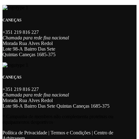
the
product
page
CANEÇAS
+351 219 816 227
Chamada para rede fixa nacional
Morada Rua Alves Redol
Lote 98-A Bairro Das Sete
Quintas Caneças 1685-375
CANEÇAS
+351 219 816 227
Chamada para rede fixa nacional
Morada Rua Alves Redol
Lote 98-A Bairro Das Sete Quintas Caneças 1685-375
* Campanha de membros não complementa proteinas ou
equipamentos desportivos
Política de Privacidade
|
Termos e Condições
|
Centro de
Arbitragem