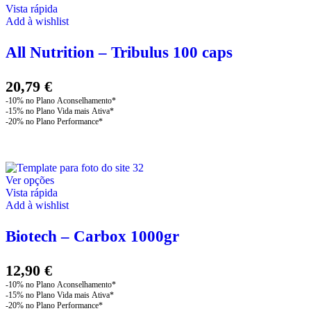
Vista rápida
Add à wishlist
All Nutrition – Tribulus 100 caps
20,79
€
This
Ver opções
product
Vista rápida
has
Add à wishlist
multiple
variants.
Biotech – Carbox 1000gr
The
options
may
12,90
€
be
chosen
on