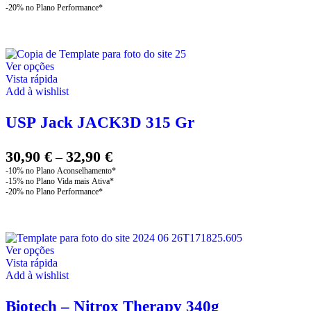
This
Ver opções
product
Vista rápida
has
Add à wishlist
multiple
variants.
USP Jack JACK3D 315 Gr
The
options
may
Price
30,90
€
32,90
€
–
be
range:
chosen
30,90 €
on
through
the
product
32,90 €
page
This
Ver opções
product
Vista rápida
has
Add à wishlist
multiple
variants.
Biotech – Nitrox Therapy 340g