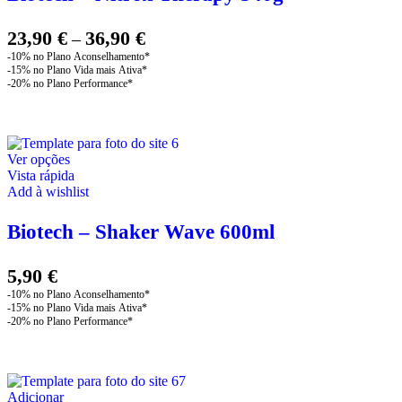
The
options
may
Price
23,90
€
36,90
€
–
be
range:
chosen
23,90 €
on
through
the
product
36,90 €
page
This
Ver opções
product
Vista rápida
has
Add à wishlist
multiple
variants.
Biotech – Shaker Wave 600ml
The
options
may
5,90
€
be
chosen
on
the
product
page
Adicionar