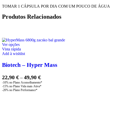
TOMAR 1 CÁPSULA POR DIA COM UM POUCO DE ÁGUA
Produtos Relacionados
This
Ver opções
product
Vista rápida
has
Add à wishlist
multiple
variants.
Biotech – Hyper Mass
The
options
may
Price
22,90
€
49,90
€
–
be
range:
chosen
22,90 €
on
through
the
product
49,90 €
page