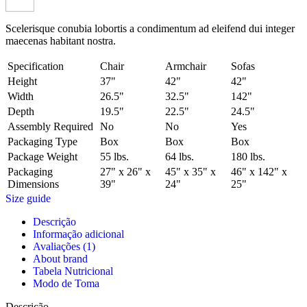
Scelerisque conubia lobortis a condimentum ad eleifend dui integer
maecenas habitant nostra.
Specification
Chair
Armchair
Sofas
Height
37"
42"
42"
Width
26.5"
32.5"
142"
Depth
19.5"
22.5"
24.5"
Assembly Required
No
No
Yes
Packaging Type
Box
Box
Box
Package Weight
55 lbs.
64 lbs.
180 lbs.
Packaging
27" x 26" x
45" x 35" x
46" x 142" x
Dimensions
39"
24"
25"
Size guide
Descrição
Informação adicional
Avaliações (1)
About brand
Tabela Nutricional
Modo de Toma
Descrição