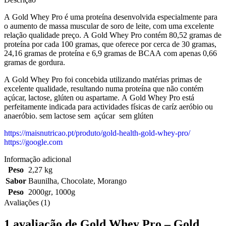
A Gold Whey Pro é uma proteína desenvolvida especialmente para
o aumento de massa muscular de soro de leite, com uma excelente
relação qualidade preço. A Gold Whey Pro contém 80,52 gramas de
proteína por cada 100 gramas, que oferece por cerca de 30 gramas,
24,16 gramas de proteína e 6,9 gramas de BCAA com apenas 0,66
gramas de gordura.
A Gold Whey Pro foi concebida utilizando matérias primas de
excelente qualidade, resultando numa proteína que não contém
açúcar, lactose, glúten ou aspartame. A Gold Whey Pro está
perfeitamente indicada para actividades físicas de caríz aeróbio ou
anaeróbio. sem lactose sem açúcar sem glúten
https://maisnutricao.pt/produto/gold-health-gold-whey-pro/
https://google.com
Informação adicional
Peso
2,27 kg
Sabor
Baunilha
,
Chocolate
,
Morango
Peso
2000gr
,
1000g
Avaliações (1)
1 avaliação de
Gold Whey Pro – Gold