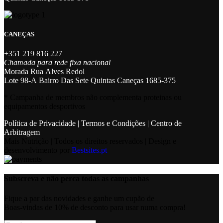
CANEÇAS
+351 219 816 227
Chamada para rede fixa nacional
Morada Rua Alves Redol
Lote 98-A Bairro Das Sete Quintas Caneças 1685-375
* Campanha de membros não complementa proteinas ou
equipamentos desportivos
Política de Privacidade
|
Termos e Condições
|
Centro de
Arbitragem
Mais Nutrição | Todos os direitos reservados | Design e
desenvolvimento por
Bestsites.pt
Subscreva e não perca todas as campanhas
Fique a par das novidades e ganhe um cupão de
Boas-vindas de 10% de desconto para usar numa compra!