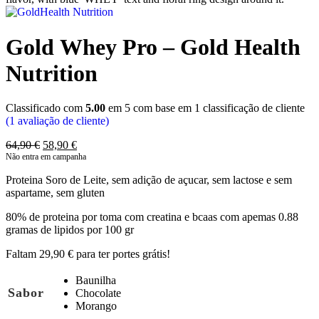
Gold Whey Pro – Gold Health
Nutrition
Classificado com
5.00
em 5 com base em
1
classificação de cliente
(
1
avaliação de cliente)
O
O
64,90
€
58,90
€
preço
preço
original
atual
Proteina Soro de Leite, sem adição de açucar, sem lactose e sem
era:
é:
aspartame, sem gluten
64,90 €.
58,90 €.
80% de proteina por toma com creatina e bcaas com apemas 0.88
gramas de lipidos por 100 gr
Faltam
29,90
€
para ter portes grátis!
Baunilha
Sabor
Chocolate
Morango