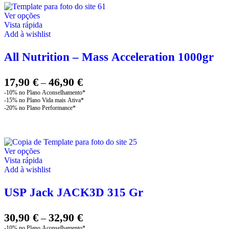
This
Ver opções
product
Vista rápida
has
Add à wishlist
multiple
variants.
All Nutrition – Mass Acceleration 1000gr
The
options
may
Price
17,90
€
46,90
€
–
be
range:
chosen
17,90 €
on
through
the
product
46,90 €
page
This
Ver opções
product
Vista rápida
has
Add à wishlist
multiple
variants.
USP Jack JACK3D 315 Gr
The
options
may
Price
30,90
€
32,90
€
–
be
range: