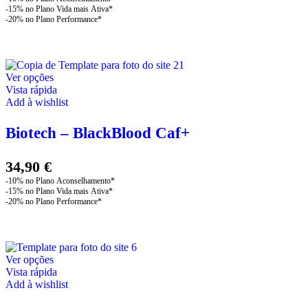
chosen
30,90 €
on
through
the
product
32,90 €
page
This
Ver opções
product
Vista rápida
has
Add à wishlist
multiple
variants.
Biotech – BlackBlood Caf+
The
options
may
34,90
€
be
chosen
on
the
product
page
This
Ver opções
product
Vista rápida
has
Add à wishlist
multiple