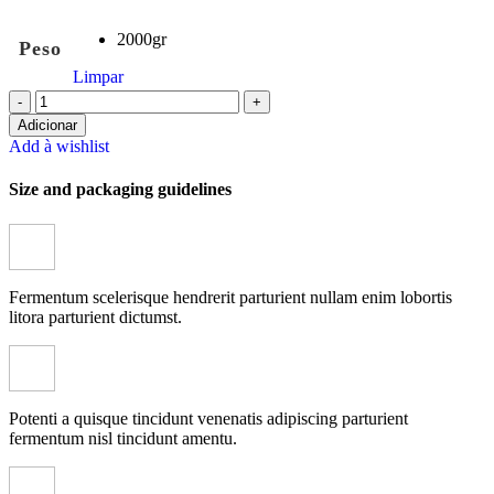
2000gr
Peso
Limpar
Quantidade
de
Adicionar
Gold
Add à wishlist
Whey
Size and packaging guidelines
Pro
-
Gold
Health
Nutrition
Fermentum scelerisque hendrerit parturient nullam enim lobortis
litora parturient dictumst.
Potenti a quisque tincidunt venenatis adipiscing parturient
fermentum nisl tincidunt
amentu
.