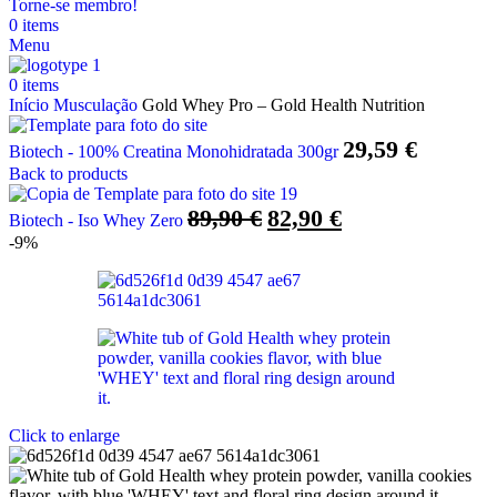
Torne-se membro!
0
items
Menu
0
items
Início
Musculação
Gold Whey Pro – Gold Health Nutrition
29,59
€
Biotech - 100% Creatina Monohidratada 300gr
Back to products
O
O
89,90
€
82,90
€
Biotech - Iso Whey Zero
preço
preço
-9%
original
atual
era:
é:
89,90 €.
82,90 €.
Click to enlarge