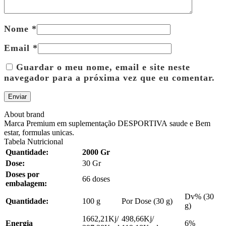
Nome
*
Email
*
Guardar o meu nome, email e site neste
navegador para a próxima vez que eu comentar.
About brand
Marca Premium em suplementação DESPORTIVA saude e Bem
estar, formulas unicas.
Tabela Nutricional
Quantidade:
2000 Gr
Dose:
30 Gr
Doses por
66 doses
embalagem:
Dv% (30
Quantidade:
100 g
Por Dose (30 g)
g)
1662,21Kj/
498,66Kj/
Energia
6%