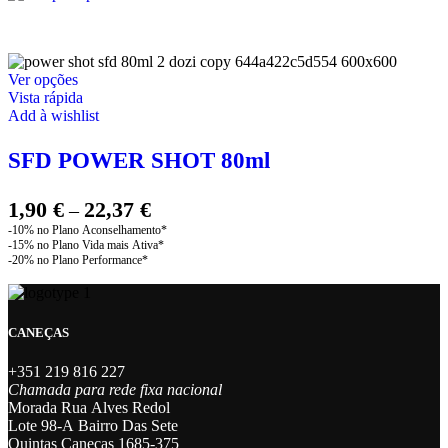
This
Ver opções
product
Vista rápida
has
Add à wishlist
multiple
variants.
SFD POWER SHOT 80ml
The
options
may
Price
1,90
€
22,37
€
–
be
range:
chosen
1,90 €
on
through
the
product
22,37 €
page
CANEÇAS
+351 219 816 227
Chamada para rede fixa nacional
Morada Rua Alves Redol
Lote 98-A Bairro Das Sete
Quintas Caneças 1685-375