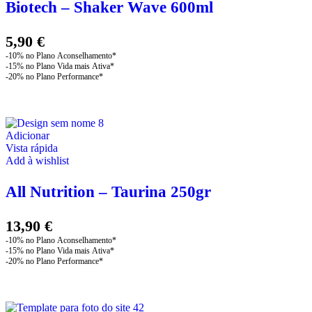
variants.
Biotech – Shaker Wave 600ml
The
options
may
5,90
€
be
chosen
on
the
product
page
Adicionar
Vista rápida
Add à wishlist
All Nutrition – Taurina 250gr
13,90
€