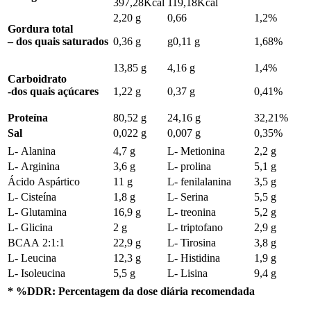
397,28Kcal
119,18Kcal
2,20 g
0,66
1,2%
Gordura total
– dos quais saturados
0,36 g
g0,11 g
1,68%
13,85 g
4,16 g
1,4%
Carboidrato
-dos quais açúcares
1,22 g
0,37 g
0,41%
Proteína
80,52 g
24,16 g
32,21%
Sal
0,022 g
0,007 g
0,35%
L- Alanina
4,7 g
L- Metionina
2,2 g
L- Arginina
3,6 g
L- prolina
5,1 g
Ácido Aspártico
11 g
L- fenilalanina
3,5 g
L- Cisteína
1,8 g
L- Serina
5,5 g
L- Glutamina
16,9 g
L- treonina
5,2 g
L- Glicina
2 g
L- triptofano
2,9 g
BCAA 2:1:1
22,9 g
L- Tirosina
3,8 g
L- Leucina
12,3 g
L- Histidina
1,9 g
L- Isoleucina
5,5 g
L- Lisina
9,4 g
* %DDR: Percentagem da dose diária recomendada