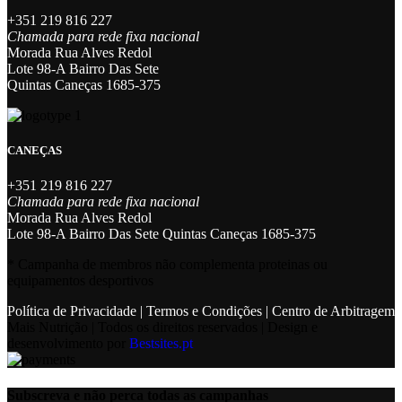
+351 219 816 227
Chamada para rede fixa nacional
Morada Rua Alves Redol
Lote 98-A Bairro Das Sete
Quintas Caneças 1685-375
CANEÇAS
+351 219 816 227
Chamada para rede fixa nacional
Morada Rua Alves Redol
Lote 98-A Bairro Das Sete Quintas Caneças 1685-375
* Campanha de membros não complementa proteinas ou
equipamentos desportivos
Política de Privacidade
|
Termos e Condições
|
Centro de Arbitragem
Mais Nutrição | Todos os direitos reservados | Design e
desenvolvimento por
Bestsites.pt
Subscreva e não perca todas as campanhas