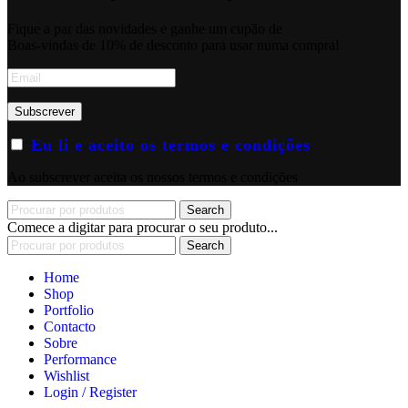
Fique a par das novidades e ganhe um cupão de
Boas-vindas de 10% de desconto para usar numa compra!
Eu li e aceito os termos e condições
Ao subscrever aceita os nossos termos e condições
Search
Comece a digitar para procurar o seu produto...
Search
Home
Shop
Portfolio
Contacto
Sobre
Performance
Wishlist
Login / Register