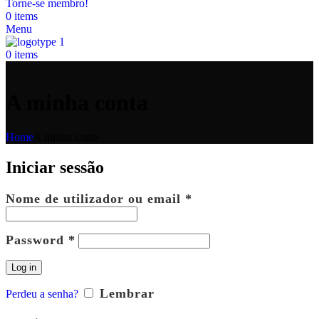
Torne-se membro!
0
items
Menu
0
items
A minha conta
Home
A minha conta
Iniciar sessão
Obrigatório
Nome de utilizador ou email
*
Obrigatório
Password
*
Log in
Lembrar
Perdeu a senha?