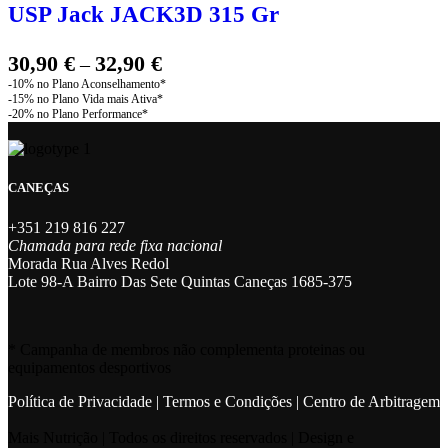
USP Jack JACK3D 315 Gr
30,90
€
32,90
€
–
CANEÇAS
+351 219 816 227
Chamada para rede fixa nacional
Morada Rua Alves Redol
Lote 98-A Bairro Das Sete Quintas Caneças 1685-375
* Campanha de membros não complementa proteinas ou
equipamentos desportivos
Política de Privacidade
|
Termos e Condições
|
Centro de Arbitragem
Mais Nutrição | Todos os direitos reservados | Design e