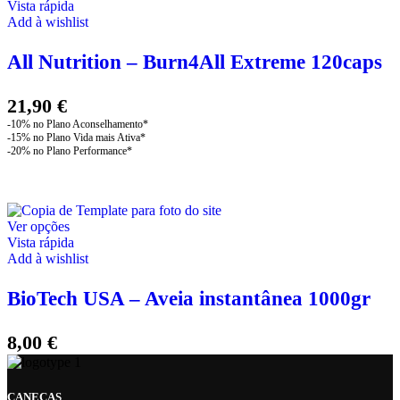
Vista rápida
Add à wishlist
All Nutrition – Burn4All Extreme 120caps
21,90
€
This
Ver opções
product
Vista rápida
has
Add à wishlist
multiple
variants.
BioTech USA – Aveia instantânea 1000gr
The
options
may
8,00
€
be
chosen
on
CANEÇAS