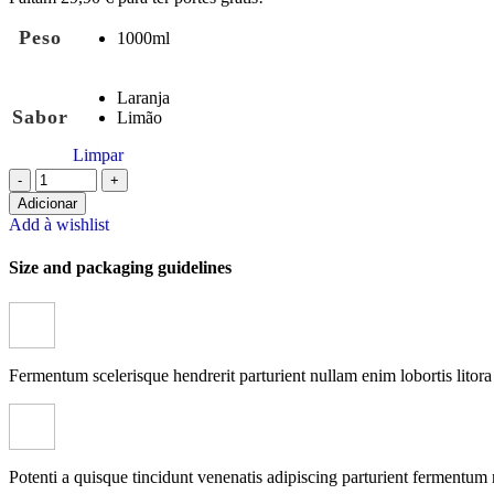
Peso
1000ml
Laranja
Sabor
Limão
Limpar
Quantidade
de
Adicionar
Biotech
Add à wishlist
-
Size and packaging guidelines
Liquid
Amino
1000ml
Fermentum scelerisque hendrerit parturient nullam enim lobortis litora 
Potenti a quisque tincidunt venenatis adipiscing parturient fermentum 