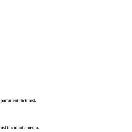
parturient dictumst.
nisl tincidunt
amentu
.