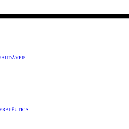
GRÁTIS PARA ENCOMENDAS A CIMA DE 29.90€ PARA PORTUGAL CONT
 SAUDÁVEIS
TERAPÊUTICA