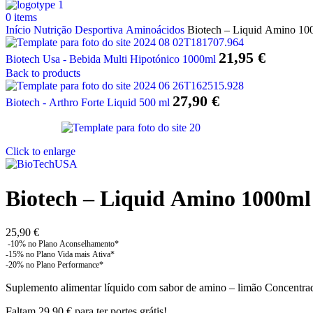
0
items
Início
Nutrição Desportiva
Aminoácidos
Biotech – Liquid Amino 10
21,95
€
Biotech Usa - Bebida Multi Hipotónico 1000ml
Back to products
27,90
€
Biotech - Arthro Forte Liquid 500 ml
Click to enlarge
Biotech – Liquid Amino 1000ml
25,90
€
Suplemento alimentar líquido com sabor de amino – limão Concentrad
Faltam
29,90
€
para ter portes grátis!