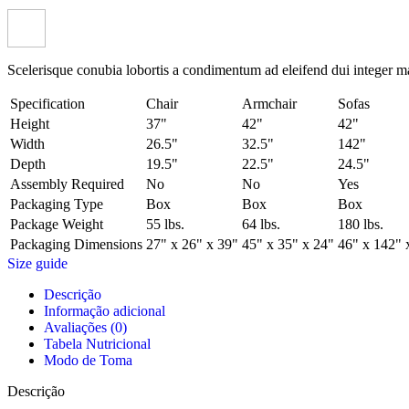
Scelerisque conubia lobortis a condimentum ad eleifend dui integer m
Specification
Chair
Armchair
Sofas
Height
37"
42"
42"
Width
26.5"
32.5"
142"
Depth
19.5"
22.5"
24.5"
Assembly Required
No
No
Yes
Packaging Type
Box
Box
Box
Package Weight
55 lbs.
64 lbs.
180 lbs.
Packaging Dimensions
27" x 26" x 39"
45" x 35" x 24"
46" x 142" 
Size guide
Descrição
Informação adicional
Avaliações (0)
Tabela Nutricional
Modo de Toma
Descrição