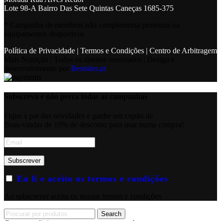
Lote 98-A Bairro Das Sete Quintas Caneças 1685-375
* Campanha de membros não complementa proteinas ou
equipamentos desportivos
Política de Privacidade
|
Termos e Condições
|
Centro de Arbitragem
Mais Nutrição | Todos os direitos reservados | Design e
desenvolvimento por
Bestsites.pt
Subscreva e não perca todas as campanhas
Fique a par das novidades e ganhe um cupão de
Boas-vindas de 10% de desconto para usar numa compra!
Eu li e aceito os termos e condições
Ao subscrever aceita os nossos termos e condições
Search