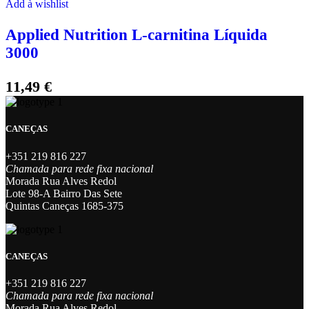
has
Add à wishlist
multiple
variants.
Applied Nutrition L-carnitina Líquida
The
3000
options
may
be
11,49
€
chosen
on
the
product
CANEÇAS
page
+351 219 816 227
Chamada para rede fixa nacional
Morada Rua Alves Redol
Lote 98-A Bairro Das Sete
Quintas Caneças 1685-375
CANEÇAS
+351 219 816 227
Chamada para rede fixa nacional
Morada Rua Alves Redol