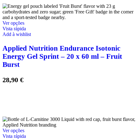
This
Ver opções
product
Vista rápida
has
Add à wishlist
multiple
variants.
Applied Nutrition Endurance Isotonic
The
Energy Gel Sprint – 20 x 60 ml – Fruit
options
may
Burst
be
chosen
28,90
€
on
the
product
page
This
Ver opções
product
Vista rápida