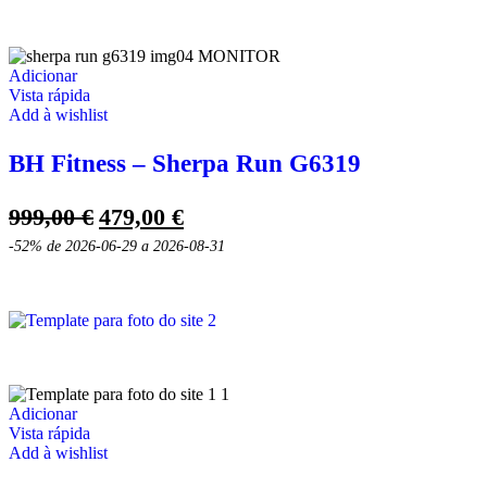
Adicionar
Vista rápida
Add à wishlist
BH Fitness – Sherpa Run G6319
O
O
999,00
€
479,00
€
preço
preço
-52%
de 2026-06-29 a 2026-08-31
original
atual
era:
é:
999,00 €.
479,00 €.
Adicionar
Vista rápida
Add à wishlist