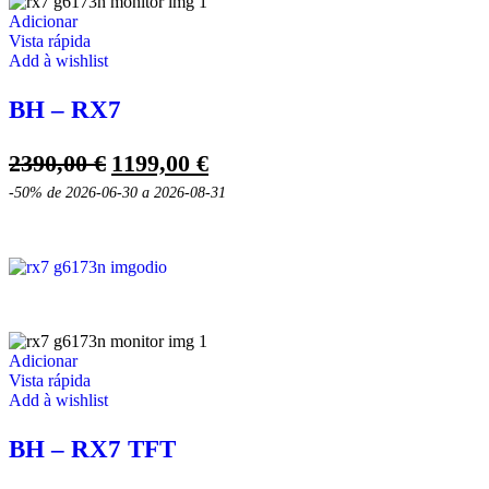
Adicionar
Vista rápida
Add à wishlist
BH – RX7
O
O
2390,00
€
1199,00
€
preço
preço
-50%
de 2026-06-30 a 2026-08-31
original
atual
era:
é:
2390,00 €.
1199,00 €.
Adicionar
Vista rápida
Add à wishlist
BH – RX7 TFT