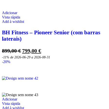
Adicionar
Vista rápida
Add à wishlist
BH Fitness – Pioneer Senior (com barras
laterais)
O
O
899,00
€
799,00
€
preço
preço
-11%
de 2026-06-29 a 2026-08-31
original
atual
-20%
era:
é:
899,00 €.
799,00 €.
Adicionar
Vista rápida
Add à wishlist