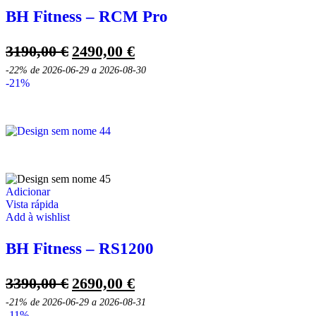
BH Fitness – RCM Pro
O
O
3190,00
€
2490,00
€
preço
preço
-22%
de 2026-06-29 a 2026-08-30
original
atual
-21%
era:
é:
3190,00 €.
2490,00 €.
Adicionar
Vista rápida
Add à wishlist
BH Fitness – RS1200
O
O
3390,00
€
2690,00
€
preço
preço
-21%
de 2026-06-29 a 2026-08-31
original
atual
-11%