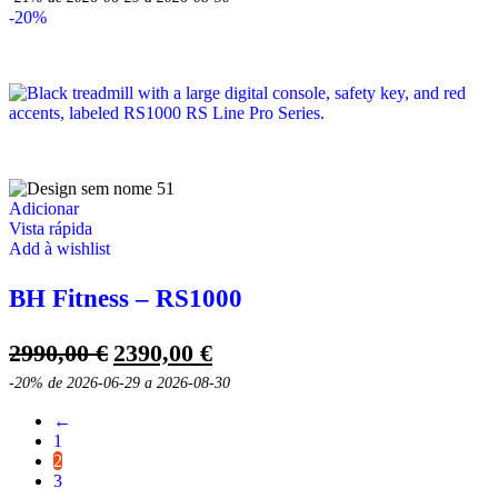
original
atual
-20%
era:
é:
3390,00 €.
2690,00 €.
Adicionar
Vista rápida
Add à wishlist
BH Fitness – RS1000
O
O
2990,00
€
2390,00
€
preço
preço
-20%
de 2026-06-29 a 2026-08-30
original
atual
←
era:
é:
1
2990,00 €.
2390,00 €.
2
3