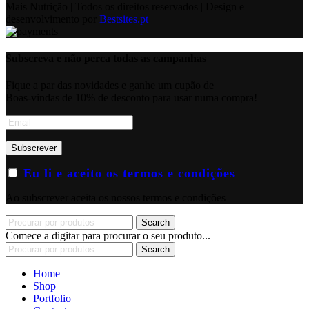
Mais Nutrição | Todos os direitos reservados | Design e
desenvolvimento por
Bestsites.pt
Subscreva e não perca todas as campanhas
Fique a par das novidades e ganhe um cupão de
Boas-vindas de 10% de desconto para usar numa compra!
Eu li e aceito os termos e condições
Ao subscrever aceita os nossos termos e condições
Search
Comece a digitar para procurar o seu produto...
Search
Home
Shop
Portfolio