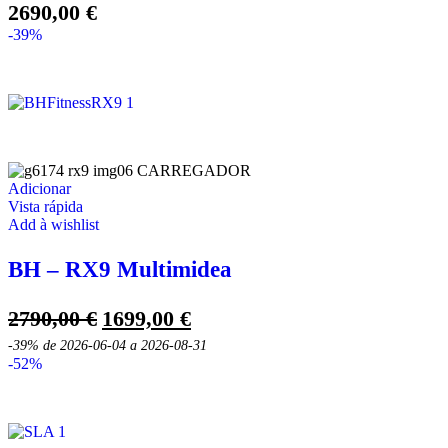
2690,00
€
-39%
Adicionar
Vista rápida
Add à wishlist
BH – RX9 Multimidea
O
O
2790,00
€
1699,00
€
preço
preço
-39%
de 2026-06-04 a 2026-08-31
original
atual
-52%
era:
é:
2790,00 €.
1699,00 €.