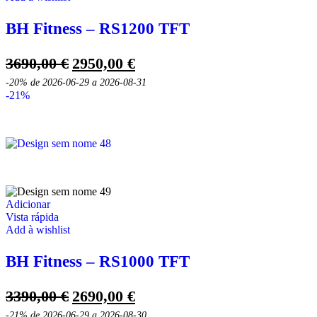
BH Fitness – RS1200 TFT
O
O
3690,00
€
2950,00
€
preço
preço
-20%
de 2026-06-29 a 2026-08-31
original
atual
-21%
era:
é:
3690,00 €.
2950,00 €.
Adicionar
Vista rápida
Add à wishlist
BH Fitness – RS1000 TFT
O
O
3390,00
€
2690,00
€
preço
preço
-21%
de 2026-06-29 a 2026-08-30