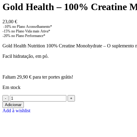
Gold Health – 100% Creatine 
23,00
€
Gold Health Nutrition 100% Creatine Monohydrate – O suplemento ma
Facil hidratação, em pó.
Faltam
29,90
€
para ter portes grátis!
Em stock
Quantidade
de
Adicionar
Gold
Add à wishlist
Health
Size and packaging guidelines
-
100%
Creatine