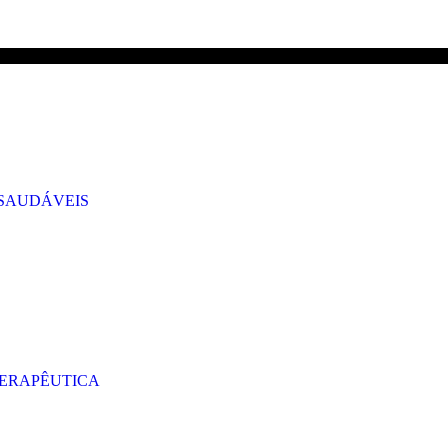
GRÁTIS PARA ENCOMENDAS A CIMA DE 29.90€ PARA PORTUGAL CONT
 SAUDÁVEIS
TERAPÊUTICA