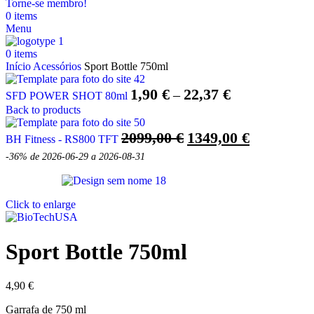
Torne-se membro!
0
items
Menu
0
items
Início
Acessórios
Sport Bottle 750ml
Price
1,90
€
22,37
€
–
SFD POWER SHOT 80ml
range:
Back to products
1,90 €
O
O
2099,00
€
1349,00
€
BH Fitness - RS800 TFT
through
preço
preço
22,37 €
-36%
de 2026-06-29 a 2026-08-31
original
atual
era:
é:
2099,00 €.
1349,00 €.
Click to enlarge
Sport Bottle 750ml
4,90
€
Garrafa de 750 ml