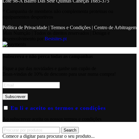
Lote 98-A Bairro Das Sete Quintas Caneças 1685-375
* Campanha de membros não complementa proteinas ou
equipamentos desportivos
Política de Privacidade
|
Termos e Condições
|
Centro de Arbitragem
Mais Nutrição | Todos os direitos reservados | Design e
desenvolvimento por
Bestsites.pt
Subscreva e não perca todas as campanhas
Fique a par das novidades e ganhe um cupão de
Boas-vindas de 10% de desconto para usar numa compra!
Eu li e aceito os termos e condições
Ao subscrever aceita os nossos termos e condições
Search
Comece a digitar para procurar o seu produto...