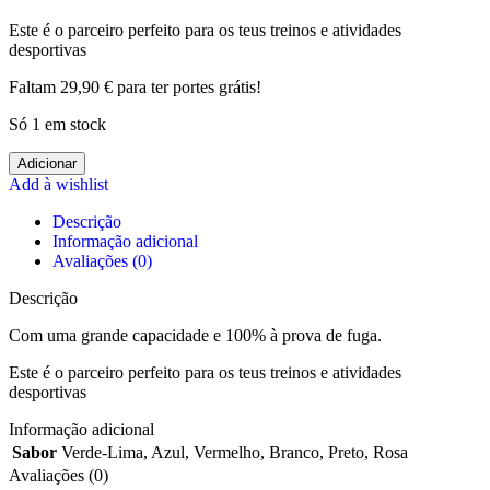
Este é o parceiro perfeito para os teus treinos e atividades
desportivas
Faltam
29,90
€
para ter portes grátis!
Só 1 em stock
Quantidade
Adicionar
de
Add à wishlist
Sport
Descrição
Bottle
Informação adicional
750ml
Avaliações (0)
Descrição
Com uma grande capacidade e 100% à prova de fuga.
Este é o parceiro perfeito para os teus treinos e atividades
desportivas
Informação adicional
Sabor
Verde-Lima
,
Azul
,
Vermelho
,
Branco
,
Preto
,
Rosa
Avaliações (0)