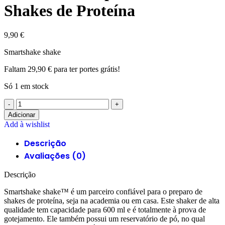
Shakes de Proteína
9,90
€
Smartshake shake
Faltam
29,90
€
para ter portes grátis!
Só 1 em stock
Quantidade
de
Adicionar
Smartshake
Add à wishlist
Shake™:
Descrição
O
Avaliações (0)
Parceiro
Ideal
Descrição
para
Seus
Smartshake shake™ é um parceiro confiável para o preparo de
Shakes
shakes de proteína, seja na academia ou em casa. Este shaker de alta
de
qualidade tem capacidade para 600 ml e é totalmente à prova de
gotejamento. Ele também possui um reservatório de pó, no qual
Proteína