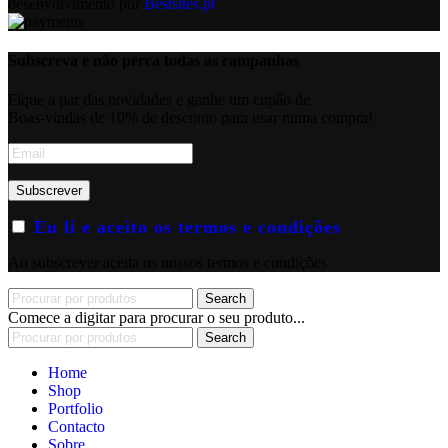
desenvolvimento por
Bestsites.pt
Subscreva e não perca todas as campanhas
Fique a par das novidades e ganhe um cupão de
Boas-vindas de 10% de desconto para usar numa compra!
Eu li e aceito os termos e condições
Ao subscrever aceita os nossos termos e condições
Search
Comece a digitar para procurar o seu produto...
Search
Home
Shop
Portfolio
Contacto
Sobre