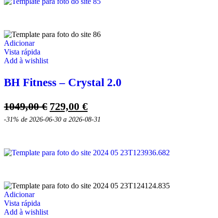
Adicionar
Vista rápida
Add à wishlist
BH Fitness – Crystal 2.0
O
O
1049,00
€
729,00
€
preço
preço
-31%
de 2026-06-30 a 2026-08-31
original
atual
era:
é:
1049,00 €.
729,00 €.
Adicionar
Vista rápida
Add à wishlist