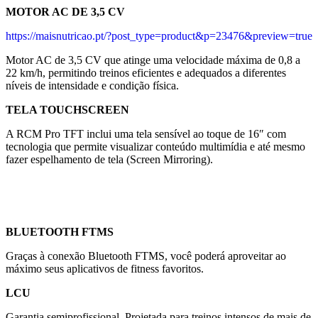
MOTOR AC DE 3,5 CV
https://maisnutricao.pt/?post_type=product&p=23476&preview=true
Motor AC de 3,5 CV que atinge uma velocidade máxima de 0,8 a
22 km/h, permitindo treinos eficientes e adequados a diferentes
níveis de intensidade e condição física.
TELA TOUCHSCREEN
A RCM Pro TFT inclui uma tela sensível ao toque de 16″ com
tecnologia que permite visualizar conteúdo multimídia e até mesmo
fazer espelhamento de tela (Screen Mirroring).
BLUETOOTH FTMS
Graças à conexão Bluetooth FTMS, você poderá aproveitar ao
máximo seus aplicativos de fitness favoritos.
LCU
Garantia semiprofissional. Projetada para treinos intensos de mais de