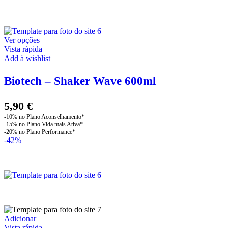
original
atual
era:
é:
999,00 €.
699,00 €.
This
Ver opções
product
Vista rápida
has
Add à wishlist
multiple
variants.
Biotech – Shaker Wave 600ml
The
options
may
5,90
€
be
chosen
on
-42%
the
product
page
Adicionar
Vista rápida