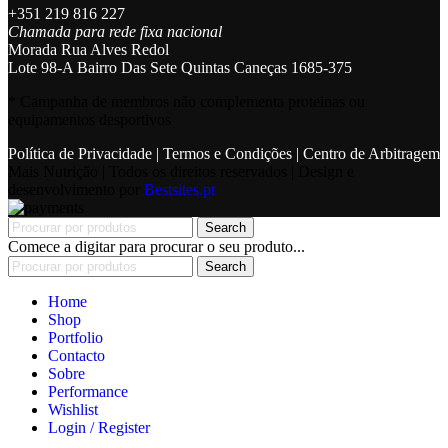
+351 219 816 227
Chamada para rede fixa nacional
Morada Rua Alves Redol
Lote 98-A Bairro Das Sete Quintas Caneças 1685-375
* Campanha de membros não complementa proteinas ou
equipamentos desportivos
Política de Privacidade
|
Termos e Condições
|
Centro de Arbitragem
Mais Nutrição | Todos os direitos reservados | Design e
desenvolvimento por
Bestsites.pt
Search
Comece a digitar para procurar o seu produto...
Search
Home
Shop
Portfolio
Contacto
Sobre
Performance
Wishlist
Login / Register