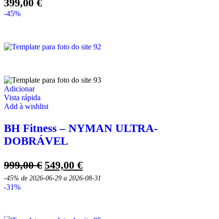
399,00
€
-45%
Adicionar
Vista rápida
Add à wishlist
BH Fitness – NYMAN ULTRA-
DOBRÁVEL
O
O
999,00
€
549,00
€
preço
preço
-45%
de 2026-06-29 a 2026-08-31
original
atual
-31%
era:
é:
999,00 €.
549,00 €.