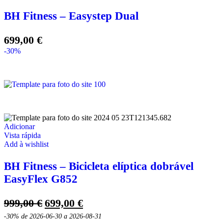
BH Fitness – Easystep Dual
699,00
€
-30%
Adicionar
Vista rápida
Add à wishlist
BH Fitness – Bicicleta elíptica dobrável
EasyFlex G852
O
O
999,00
€
699,00
€
preço
preço
-30%
de 2026-06-30 a 2026-08-31