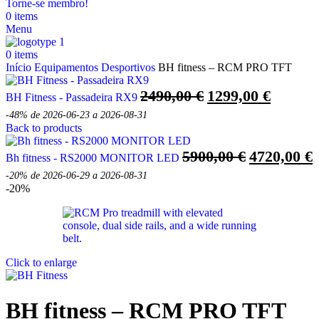
Torne-se membro!
0
items
Menu
0
items
Início
Equipamentos Desportivos
BH fitness – RCM PRO TFT
O
O
2490,00
€
1299,00
€
BH Fitness - Passadeira RX9
preço
preço
-48%
de 2026-06-23 a 2026-08-31
original
atual
Back to products
era:
é:
O
5900,00
€
4720,00
€
Bh fitness - RS2000 MONITOR LED
2490,00 €.
1299,00 
preço
p
-20%
de 2026-06-29 a 2026-08-31
original
a
-20%
era:
é
5900,00 €.
4
Click to enlarge
BH fitness – RCM PRO TFT