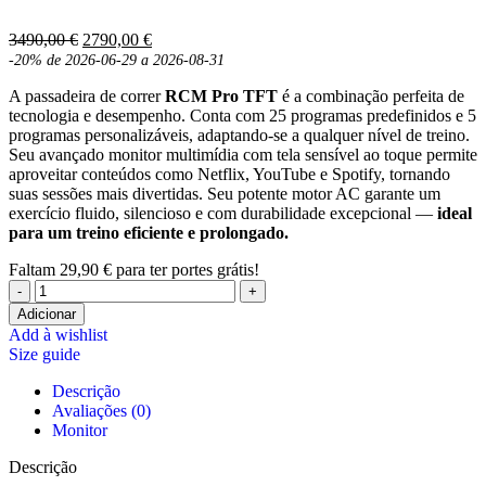
O
O
3490,00
€
2790,00
€
preço
preço
-20%
de 2026-06-29 a 2026-08-31
original
atual
A passadeira de correr
RCM Pro TFT
é a combinação perfeita de
era:
é:
tecnologia e desempenho. Conta com 25 programas predefinidos e 5
3490,00 €.
2790,00 €.
programas personalizáveis, adaptando-se a qualquer nível de treino.
Seu avançado monitor multimídia com tela sensível ao toque permite
aproveitar conteúdos como Netflix, YouTube e Spotify, tornando
suas sessões mais divertidas. Seu potente motor AC garante um
exercício fluido, silencioso e com durabilidade excepcional —
ideal
para um treino eficiente e prolongado.
Faltam
29,90
€
para ter portes grátis!
Quantidade
de
Adicionar
BH
Add à wishlist
Size guide
fitness
-
Descrição
RCM
Avaliações (0)
PRO
Monitor
TFT
Descrição