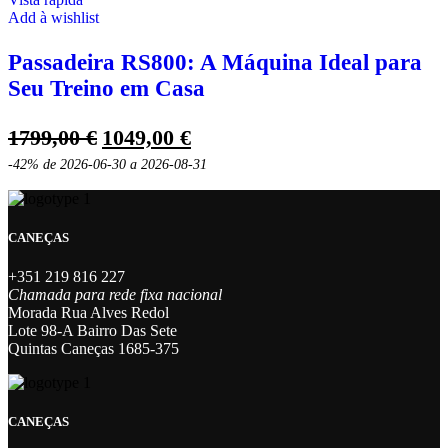
Add à wishlist
Passadeira RS800: A Máquina Ideal para
Seu Treino em Casa
O
O
1799,00
€
1049,00
€
preço
preço
-42%
de 2026-06-30 a 2026-08-31
original
atual
era:
é:
1799,00 €.
1049,00 €.
CANEÇAS
+351 219 816 227
Chamada para rede fixa nacional
Morada Rua Alves Redol
Lote 98-A Bairro Das Sete
Quintas Caneças 1685-375
CANEÇAS