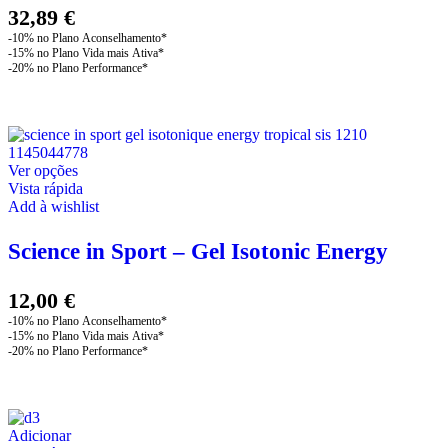
32,89
€
This
Ver opções
product
Vista rápida
has
Add à wishlist
multiple
variants.
Science in Sport – Gel Isotonic Energy
The
options
may
12,00
€
be
chosen
on
the
product
page
Adicionar