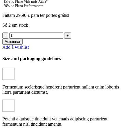
Faltam
29,90
€
para ter portes grátis!
Só 2 em stock
Quantidade
de
Adicionar
Quamtrax
Add à wishlist
-
Size and packaging guidelines
ALA
Alpha
Lipoic
Acid
50caps
Fermentum scelerisque hendrerit parturient nullam enim lobortis
litora parturient dictumst.
Potenti a quisque tincidunt venenatis adipiscing parturient
fermentum nisl tincidunt
amentu
.