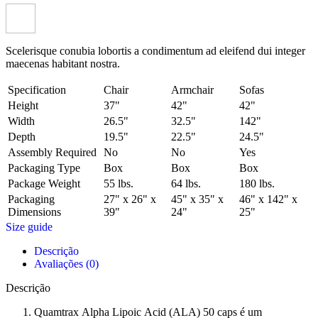
Scelerisque conubia lobortis a condimentum ad eleifend dui integer
maecenas habitant nostra.
Specification
Chair
Armchair
Sofas
Height
37"
42"
42"
Width
26.5"
32.5"
142"
Depth
19.5"
22.5"
24.5"
Assembly Required
No
No
Yes
Packaging Type
Box
Box
Box
Package Weight
55 lbs.
64 lbs.
180 lbs.
Packaging
27" x 26" x
45" x 35" x
46" x 142" x
Dimensions
39"
24"
25"
Size guide
Descrição
Avaliações (0)
Descrição
Quamtrax Alpha Lipoic Acid (ALA) 50 caps é um