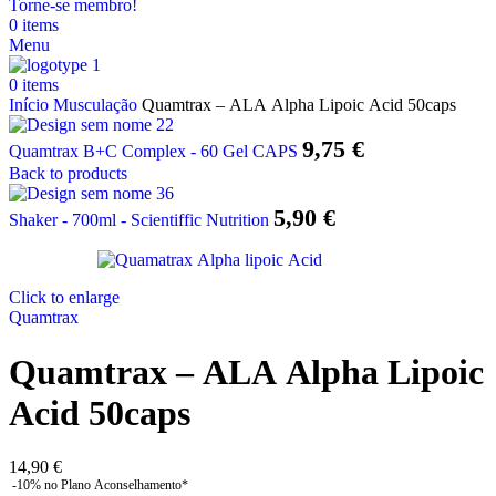
Torne-se membro!
0
items
Menu
0
items
Início
Musculação
Quamtrax – ALA Alpha Lipoic Acid 50caps
9,75
€
Quamtrax B+C Complex - 60 Gel CAPS
Back to products
5,90
€
Shaker - 700ml - Scientiffic Nutrition
Click to enlarge
Quamtrax
Quamtrax – ALA Alpha Lipoic
Acid 50caps
14,90
€