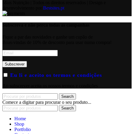
Mais Nutrição | Todos os direitos reservados | Design e
desenvolvimento por
Bestsites.pt
Subscreva e não perca todas as campanhas
Fique a par das novidades e ganhe um cupão de
Boas-vindas de 10% de desconto para usar numa compra!
Eu li e aceito os termos e condições
Ao subscrever aceita os nossos termos e condições
Search
Comece a digitar para procurar o seu produto...
Search
Home
Shop
Portfolio