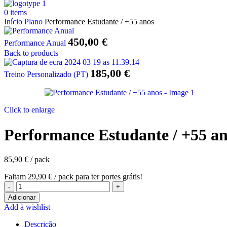
0
items
Início
Plano
Performance Estudante / +55 anos
450,00
€
Performance Anual
Back to products
185,00
€
Treino Personalizado (PT)
Click to enlarge
Performance Estudante / +55 a
85,90
€
Faltam
29,90
€
para ter portes grátis!
Quantidade
de
Adicionar
Performance
Add à wishlist
Estudante
Descrição