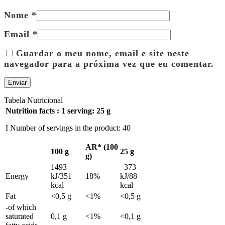
Nome
*
Email
*
Guardar o meu nome, email e site neste
navegador para a próxima vez que eu comentar.
Tabela Nutricional
Nutrition facts : 1 serving: 25 g
I Number of servings in the product: 40
AR* (100
100 g
25 g
g)
1493
373
Energy
kJ/351
18%
kJ/88
kcal
kcal
Fat
<0,5 g
<1%
<0,5 g
-of which
saturated
0,1 g
<1%
<0,1 g