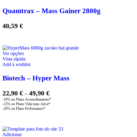
multiple
variants.
Quamtrax – Mass Gainer 2800g
The
options
may
40,59
€
be
chosen
on
the
product
This
Ver opções
page
product
Vista rápida
has
Add à wishlist
multiple
variants.
Biotech – Hyper Mass
The
options
may
Price
22,90
€
49,90
€
–
be
range:
chosen
22,90 €
on
through
the
product
49,90 €
page
Adicionar