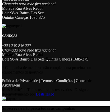
Chamada para rede fixa nacional
Morada Rua Alves Redol
Lote 98-A Bairro Das Sete
Quintas Caneças 1685-375
CANEÇAS
+351 219 816 227
Chamada para rede fixa nacional
Morada Rua Alves Redol
Lote 98-A Bairro Das Sete Quintas Caneças 1685-375
* Campanha de membros não complementa proteinas ou
equipamentos desportivos
Política de Privacidade
|
Termos e Condições
|
Centro de
Arbitragem
Mais Nutrição | Todos os direitos reservados | Design e
desenvolvimento por
Bestsites.pt
Subscreva e não perca todas as campanhas