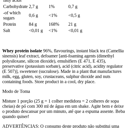
fatty acids
Carbohydrate
2,7 g
1%
0,7 g
-of which
0,6 g
<1%
<0,5 g
sugars
Protein
84 g
168%
21 g
Salt
<0,01 g
<1%
<0,01 g
Whey protein isolate
96%, flavourings, instant black tea (Camellia
sinensis) leaf extract, defoamer [anti-foaming agents (dimethyl
polysiloxane, silicon dioxide), emulsifiers (E 471, E 435),
preservative (potassium sorbate), acid (citric acid), acidity regulator
(E 507)], sweetener (sucralose). Made in a plant that manufactures
milk, egg, gluten, soy, crustaceans, sulphur dioxide and nuts
containing foods. Store product in a cool, dry place.
Modo de Toma
Misture 1 porção (25 g = 1 colher medidora = 2 colheres de sopa
cheias) de pó com 300 ml de água em um shake. Agite bem e deixe
o produto descansar por um minuto, até que a espuma assente. Beba
quando quiser!
ADVERTÊNCIAS: O consumo deste produto não substitui uma