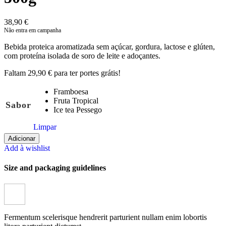
38,90
€
Bebida proteica aromatizada sem açúcar, gordura, lactose e glúten,
com proteína isolada de soro de leite e adoçantes.
Faltam
29,90
€
para ter portes grátis!
Framboesa
Fruta Tropical
Sabor
Ice tea Pessego
Limpar
Quantidade
Adicionar
de
Add à wishlist
Biotech
Size and packaging guidelines
-
Iso
Whey
Zero
Clear
Fermentum scelerisque hendrerit parturient nullam enim lobortis
500g