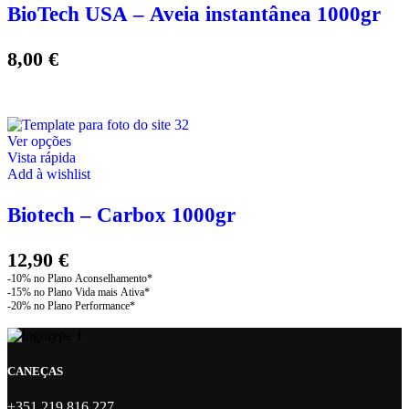
variants.
BioTech USA – Aveia instantânea 1000gr
The
options
may
8,00
€
be
chosen
on
the
product
This
Ver opções
page
product
Vista rápida
has
Add à wishlist
multiple
variants.
Biotech – Carbox 1000gr
The
options
may
12,90
€
be
chosen
on
the
product
page
CANEÇAS
+351 219 816 227