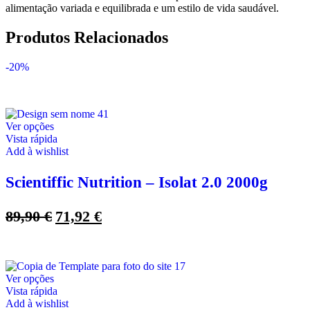
alimentação variada e equilibrada e um estilo de vida saudável.
Produtos Relacionados
-20%
This
Ver opções
product
Vista rápida
has
Add à wishlist
multiple
variants.
Scientiffic Nutrition – Isolat 2.0 2000g
The
options
may
O
O
89,90
€
71,92
€
be
preço
preço
chosen
original
atual
on
era:
é:
the
product
89,90 €.
71,92 €.
This
Ver opções
page
product
Vista rápida
has
Add à wishlist