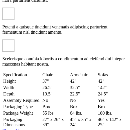
litora parturient dictumst.
Potenti a quisque tincidunt venenatis adipiscing parturient
fermentum nisl tincidunt
amentu
.
Scelerisque conubia lobortis a condimentum ad eleifend dui integer
maecenas habitant nostra.
Specification
Chair
Armchair
Sofas
Height
37"
42"
42"
Width
26.5"
32.5"
142"
Depth
19.5"
22.5"
24.5"
Assembly Required
No
No
Yes
Packaging Type
Box
Box
Box
Package Weight
55 lbs.
64 lbs.
180 lbs.
Packaging
27" x 26" x
45" x 35" x
46" x 142" x
Dimensions
39"
24"
25"