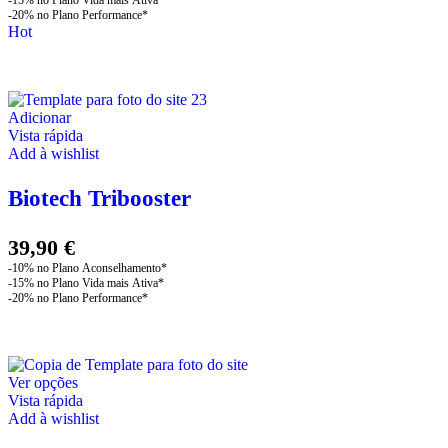
Hot
Adicionar
Vista rápida
Add à wishlist
Biotech Tribooster
39,90
€
This
Ver opções
product
Vista rápida
has
Add à wishlist
multiple