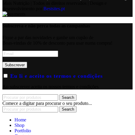
Mais Nutrição | Todos os direitos reservados | Design e
desenvolvimento por
Bestsites.pt
Subscreva e não perca todas as campanhas
Fique a par das novidades e ganhe um cupão de
Boas-vindas de 10% de desconto para usar numa compra!
Eu li e aceito os termos e condições
Ao subscrever aceita os nossos termos e condições
Search
Comece a digitar para procurar o seu produto...
Search
Home
Shop
Portfolio