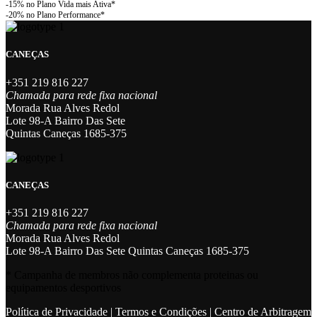
original
atual
era:
é:
9,90 €.
7,92 €.
CANEÇAS
+351 219 816 227
Chamada para rede fixa nacional
Morada Rua Alves Redol
Lote 98-A Bairro Das Sete
Quintas Caneças 1685-375
CANEÇAS
+351 219 816 227
Chamada para rede fixa nacional
Morada Rua Alves Redol
Lote 98-A Bairro Das Sete Quintas Caneças 1685-375
* Campanha de membros não complementa proteinas ou
equipamentos desportivos
Política de Privacidade
|
Termos e Condições
|
Centro de Arbitragem