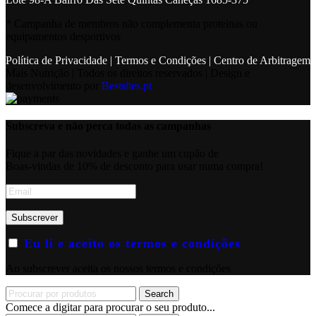
* Campanha de membros não complementa proteinas ou
equipamentos desportivos
Política de Privacidade
|
Termos e Condições
|
Centro de Arbitragem
Mais Nutrição | Todos os direitos reservados | Design e
desenvolvimento por
Bestsites.pt
Subscreva e não perca todas as campanhas
Fique a par das novidades e ganhe um cupão de
Boas-vindas de 10% de desconto para usar numa compra!
Eu li e aceito os termos e condições
Ao subscrever aceita os nossos termos e condições
Search
Comece a digitar para procurar o seu produto...