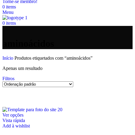
Torne-se membro!
0
items
Menu
0
items
aminoácidos
Início
Produtos etiquetados com “aminoácidos”
Apenas um resultado
Filtros
This
Ver opções
product
Vista rápida
has
Add à wishlist
multiple