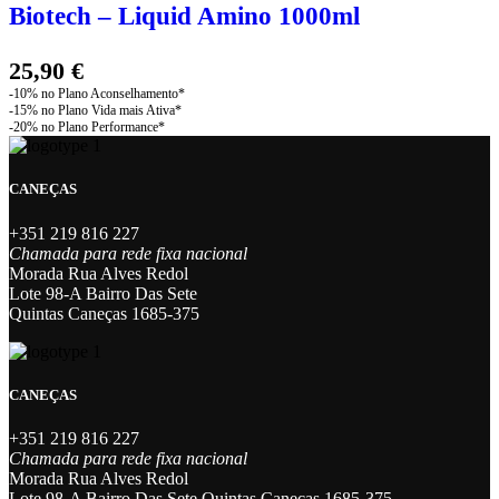
variants.
Biotech – Liquid Amino 1000ml
The
options
may
25,90
€
be
chosen
on
the
product
page
CANEÇAS
+351 219 816 227
Chamada para rede fixa nacional
Morada Rua Alves Redol
Lote 98-A Bairro Das Sete
Quintas Caneças 1685-375
CANEÇAS
+351 219 816 227
Chamada para rede fixa nacional
Morada Rua Alves Redol
Lote 98-A Bairro Das Sete Quintas Caneças 1685-375