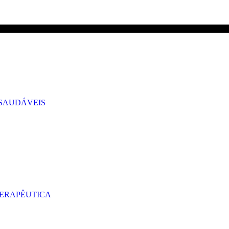
GRÁTIS PARA ENCOMENDAS A CIMA DE 29.90€ PARA PORTUGAL CONT
 SAUDÁVEIS
TERAPÊUTICA