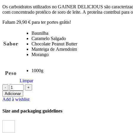
era:
é:
Os carboidratos utilizados no GAINER DELICIOUS são caracterizados
19,90 €.
17,91 €.
com concentrado protéico de soro de leite. A proteína contribui para 
Faltam
29,90
€
para ter portes grátis!
Baunilha
Caramelo Salgado
Sabor
Chocolate Peanut Butter
Manteiga de Amendoim
Morango
1000g
Peso
Limpar
Quantidade
de
Adicionar
All
Add à wishlist
Nutrition
Size and packaging guidelines
-
Gainer
Delicious