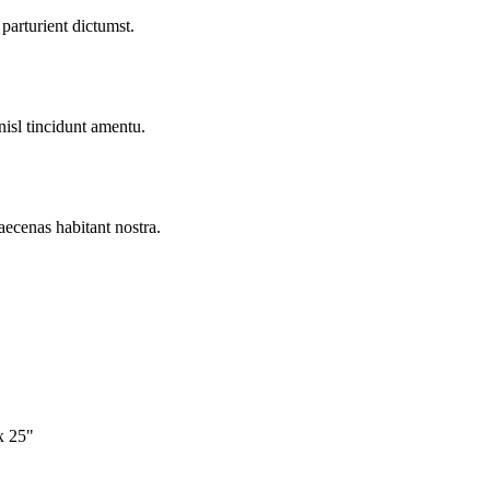
parturient dictumst.
nisl tincidunt
amentu
.
aecenas habitant nostra.
x 25"