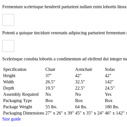
Fermentum scelerisque hendrerit parturient nullam enim lobortis litora 
Potenti a quisque tincidunt venenatis adipiscing parturient fermentum 
Scelerisque conubia lobortis a condimentum ad eleifend dui integer m
Specification
Chair
Armchair
Sofas
Height
37"
42"
42"
Width
26.5"
32.5"
142"
Depth
19.5"
22.5"
24.5"
Assembly Required
No
No
Yes
Packaging Type
Box
Box
Box
Package Weight
55 lbs.
64 lbs.
180 lbs.
Packaging Dimensions
27" x 26" x 39"
45" x 35" x 24"
46" x 142" 
Size guide