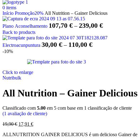
0
items
Início
Promoção20%
All Nutrition – Gainer Delicious
Price
107,70
€
239,00
€
–
Plano Aconselhamento
range:
Back to products
107,70 €
Price
30,00
€
110,00
€
–
Electroacunpuntura
through
range:
-10%
239,00 €
30,00 €
through
110,00 €
Click to enlarge
Nutribulk
All Nutrition – Gainer Delicious
Classificado com
5.00
em 5 com base em
1
classificação de cliente
(
1
avaliação de cliente)
O
O
19,90
€
17,91
€
preço
preço
ALLNUTRITION GAINER DELICIOUS é um delicioso Gainer de carboidra
original
atual