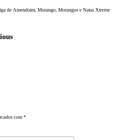
iga de Amendoim
,
Morango
,
Morangos e Natas Xtreme
ious
arcados com
*