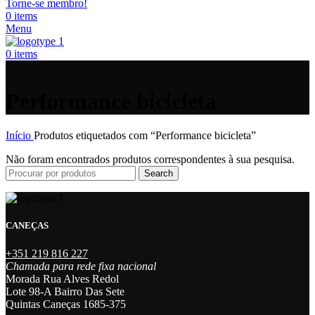
Torne-se membro!
0
items
Menu
0
items
Performance bicicleta
Início
Produtos etiquetados com “Performance bicicleta”
Não foram encontrados produtos correspondentes à sua pesquisa.
Search
CANEÇAS
+351 219 816 227
Chamada para rede fixa nacional
Morada Rua Alves Redol
Lote 98-A Bairro Das Sete
Quintas Caneças 1685-375