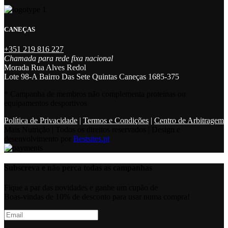
CANEÇAS
+351 219 816 227
Chamada para rede fixa nacional
Morada Rua Alves Redol
Lote 98-A Bairro Das Sete Quintas Caneças 1685-375
* Campanha de membros não complementa proteinas ou
equipamentos desportivos
Política de Privacidade
|
Termos e Condições
|
Centro de Arbitragem
Mais Nutrição | Todos os direitos reservados | Design e
desenvolvimento por
Bestsites.pt
Subscreva e não perca todas as campanhas
Fique a par das novidades e ganhe um cupão de
Boas-vindas de 10% de desconto para usar numa compra!