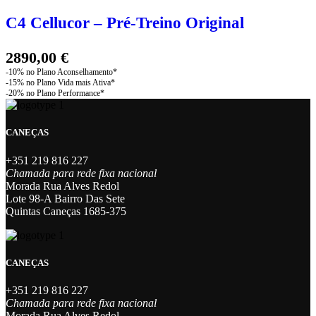
multiple
variants.
C4 Cellucor – Pré-Treino Original
The
options
may
2890,00
€
be
chosen
on
the
product
page
CANEÇAS
+351 219 816 227
Chamada para rede fixa nacional
Morada Rua Alves Redol
Lote 98-A Bairro Das Sete
Quintas Caneças 1685-375
CANEÇAS
+351 219 816 227
Chamada para rede fixa nacional
Morada Rua Alves Redol