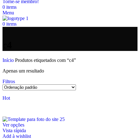
Torne-se membro!
0
items
Menu
0
items
c4
Início
Produtos etiquetados com “c4”
Apenas um resultado
Filtros
Hot
This
Ver opções
product
Vista rápida
has
Add à wishlist