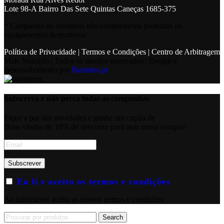
Lote 98-A Bairro Das Sete Quintas Caneças 1685-375
* Campanha de membros não complementa proteinas ou
equipamentos desportivos
Política de Privacidade
|
Termos e Condições
|
Centro de Arbitragem
Mais Nutrição | Todos os direitos reservados | Design e
desenvolvimento por
Bestsites.pt
Subscreva e não perca todas as campanhas
Fique a par das novidades e ganhe um cupão de
Boas-vindas de 10% de desconto para usar numa compra!
Eu li e aceito os termos e condições
Ao subscrever aceita os nossos termos e condições
Search