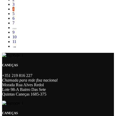
3
4
5
6
7
…
9
10
11
→
CANEÇAS
+351 219 816 227
Chamada para rede fixa nacional
Morada Rua Alves Redol
Lote 98-A Bairro Das Sete
Quintas Caneças 1685-375
CANEÇAS