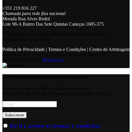
+351 219 816 227
Chamada para rede fixa nacional
Morada Rua Alves Redol
Lote 98-A Bairro Das Sete Quintas Caneças 1685-375
* Campanha de membros não complementa proteinas ou
equipamentos desportivos
Política de Privacidade
|
Termos e Condições
|
Centro de Arbitragem
Mais Nutrição | Todos os direitos reservados | Design e
desenvolvimento por
Bestsites.pt
Subscreva e não perca todas as campanhas
Fique a par das novidades e ganhe um cupão de
Boas-vindas de 10% de desconto para usar numa compra!
Eu li e aceito os termos e condições