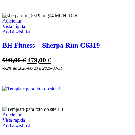
Adicionar
Vista rápida
Add à wishlist
BH Fitness – Sherpa Run G6319
O
O
999,00
€
479,00
€
preço
preço
-52%
de 2026-06-29 a 2026-08-31
original
atual
era:
é:
999,00 €.
479,00 €.
Adicionar
Vista rápida
Add à wishlist