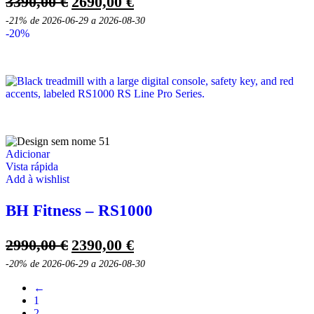
O
O
3390,00
€
2690,00
€
preço
preço
-21%
de 2026-06-29 a 2026-08-30
original
atual
-20%
era:
é:
3390,00 €.
2690,00 €.
Adicionar
Vista rápida
Add à wishlist
BH Fitness – RS1000
O
O
2990,00
€
2390,00
€
preço
preço
-20%
de 2026-06-29 a 2026-08-30
original
atual
←
era:
é:
1
2990,00 €.
2390,00 €.
2