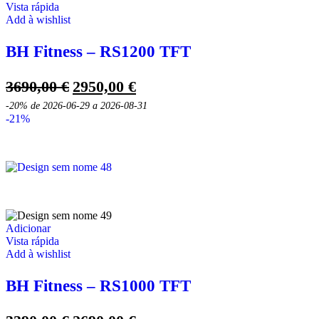
Vista rápida
Add à wishlist
BH Fitness – RS1200 TFT
O
O
3690,00
€
2950,00
€
preço
preço
-20%
de 2026-06-29 a 2026-08-31
original
atual
-21%
era:
é:
3690,00 €.
2950,00 €.
Adicionar
Vista rápida
Add à wishlist
BH Fitness – RS1000 TFT