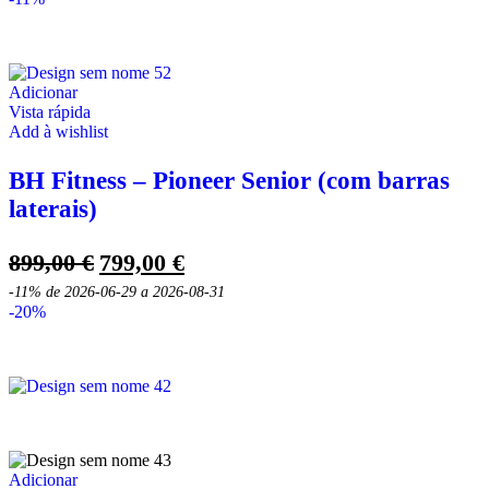
era:
é:
3390,00 €.
2690,00 €.
Adicionar
Vista rápida
Add à wishlist
BH Fitness – Pioneer Senior (com barras
laterais)
O
O
899,00
€
799,00
€
preço
preço
-11%
de 2026-06-29 a 2026-08-31
original
atual
-20%
era:
é:
899,00 €.
799,00 €.
Adicionar