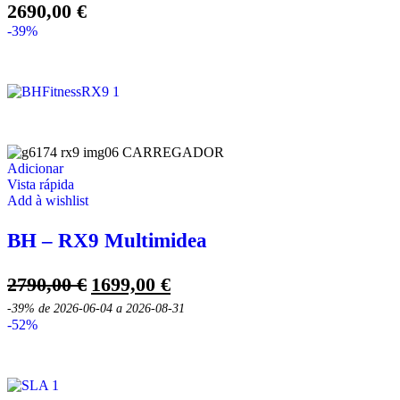
2690,00
€
-39%
Adicionar
Vista rápida
Add à wishlist
BH – RX9 Multimidea
O
O
2790,00
€
1699,00
€
preço
preço
-39%
de 2026-06-04 a 2026-08-31
original
atual
-52%
era:
é:
2790,00 €.
1699,00 €.