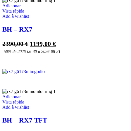
Adicionar
Vista rápida
Add à wishlist
BH – RX7
O
O
2390,00
€
1199,00
€
preço
preço
-50%
de 2026-06-30 a 2026-08-31
original
atual
era:
é:
2390,00 €.
1199,00 €.
Adicionar
Vista rápida
Add à wishlist
BH – RX7 TFT