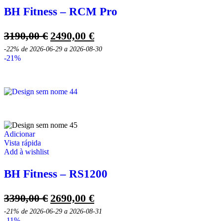
BH Fitness – RCM Pro
O
O
3190,00
€
2490,00
€
preço
preço
-22%
de 2026-06-29 a 2026-08-30
original
atual
-21%
era:
é:
3190,00 €.
2490,00 €.
Adicionar
Vista rápida
Add à wishlist
BH Fitness – RS1200
O
O
3390,00
€
2690,00
€
preço
preço
-21%
de 2026-06-29 a 2026-08-31
original
atual
-11%