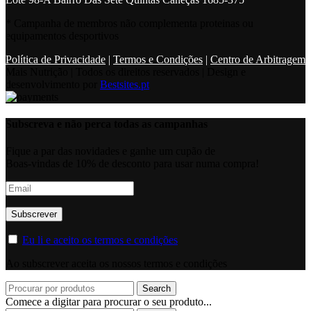
* Campanha de membros não complementa proteinas ou
equipamentos desportivos
Política de Privacidade
|
Termos e Condições
|
Centro de Arbitragem
Mais Nutrição | Todos os direitos reservados | Design e
desenvolvimento por
Bestsites.pt
Subscreva e não perca todas as campanhas
Fique a par das novidades e ganhe um cupão de
Boas-vindas de 10% de desconto para usar numa compra!
Eu li e aceito os termos e condições
Ao subscrever aceita os nossos termos e condições
Search
Comece a digitar para procurar o seu produto...