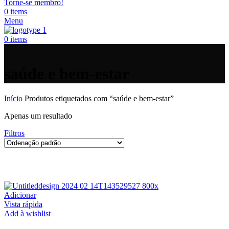
Torne-se membro!
0
items
Menu
0
items
saúde e bem-estar
Início
Produtos etiquetados com “saúde e bem-estar”
Apenas um resultado
Filtros
Adicionar
Vista rápida
Add à wishlist