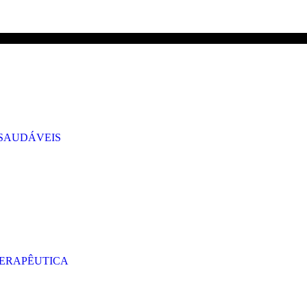
GRÁTIS PARA ENCOMENDAS A CIMA DE 29.90€ PARA PORTUGAL CONT
 SAUDÁVEIS
TERAPÊUTICA