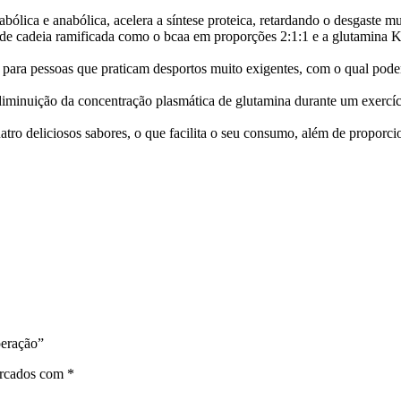
ica e anabólica, acelera a síntese proteica, retardando o desgaste mus
adeia ramificada como o bcaa em proporções 2:1:1 e a glutamina Kyo
soas que praticam desportos muito exigentes, com o qual podem te
minuição da concentração plasmática de glutamina durante um exercíc
eliciosos sabores, o que facilita o seu consumo, além de proporcion
peração”
arcados com
*