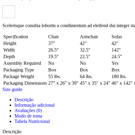
Scelerisque conubia lobortis a condimentum ad eleifend dui integer m
Specification
Chair
Armchair
Sofas
Height
37"
42"
42"
Width
26.5"
32.5"
142"
Depth
19.5"
22.5"
24.5"
Assembly Required
No
No
Yes
Packaging Type
Box
Box
Box
Package Weight
55 lbs.
64 lbs.
180 lbs.
Packaging Dimensions
27" x 26" x 39"
45" x 35" x 24"
46" x 142" 
Size guide
Descrição
Informação adicional
Avaliações (0)
Modo de toma
Tabela Nutricional
Descrição