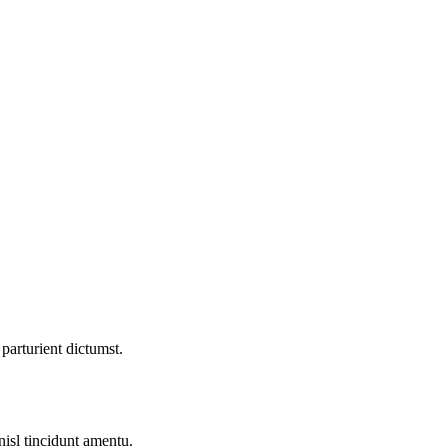
parturient dictumst.
nisl tincidunt
amentu
.