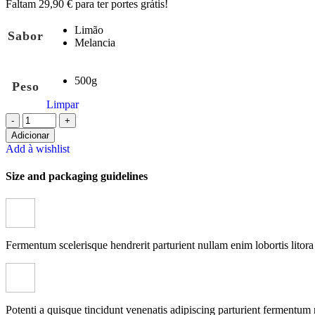
Faltam
29,90
€
para ter portes grátis!
Limão
Sabor
Melancia
500g
Peso
Limpar
Quantidade
de
Adicionar
BCAA
Add à wishlist
+
Size and packaging guidelines
glutamina
500
g
Favorece
a
Fermentum scelerisque hendrerit parturient nullam enim lobortis litora 
recuperação
Potenti a quisque tincidunt venenatis adipiscing parturient fermentum 