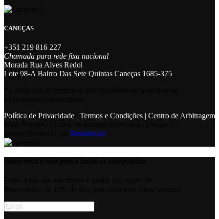
CANEÇAS
+351 219 816 227
Chamada para rede fixa nacional
Morada Rua Alves Redol
Lote 98-A Bairro Das Sete Quintas Caneças 1685-375
* Campanha de membros não complementa proteinas ou
equipamentos desportivos
Política de Privacidade
|
Termos e Condições
|
Centro de Arbitragem
Mais Nutrição | Todos os direitos reservados | Design e
desenvolvimento por
Bestsites.pt
Subscreva e não perca todas as campanhas
Fique a par das novidades e ganhe um cupão de
Boas-vindas de 10% de desconto para usar numa compra!