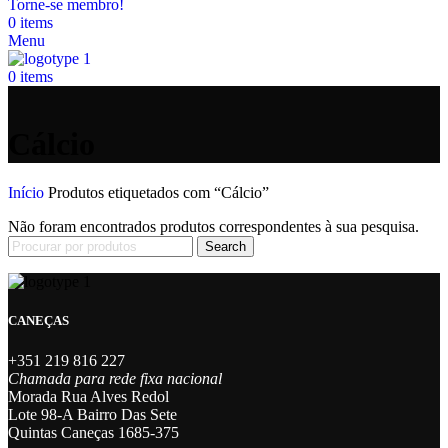
Torne-se membro!
0
items
Menu
0
items
Cálcio
Início
Produtos etiquetados com “Cálcio”
Não foram encontrados produtos correspondentes à sua pesquisa.
Search
CANEÇAS
+351 219 816 227
Chamada para rede fixa nacional
Morada Rua Alves Redol
Lote 98-A Bairro Das Sete
Quintas Caneças 1685-375